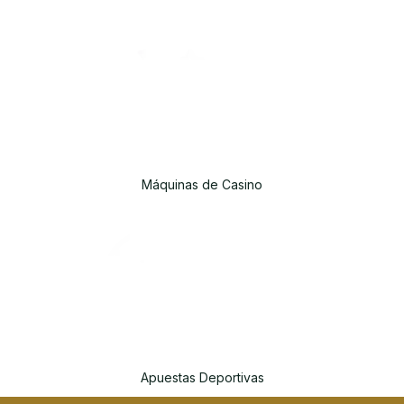
Máquinas de Casino
Apuestas Deportivas