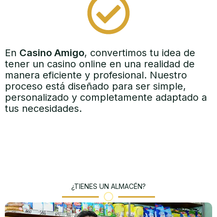
En
Casino Amigo
, convertimos tu idea de
tener un casino online en una realidad de
manera eficiente y profesional. Nuestro
proceso está diseñado para ser simple,
personalizado y completamente adaptado a
tus necesidades.
¿TIENES UN ALMACÉN?