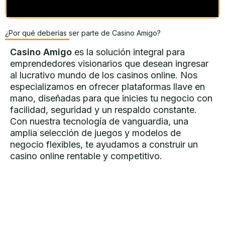
¿Por qué deberías ser parte de Casino Amigo?
Casino Amigo
es la solución integral para
emprendedores visionarios que desean ingresar
al lucrativo mundo de los casinos online. Nos
especializamos en ofrecer plataformas llave en
mano, diseñadas para que inicies tu negocio con
facilidad, seguridad y un respaldo constante.
Con nuestra tecnología de vanguardia, una
amplia selección de juegos y modelos de
negocio flexibles, te ayudamos a construir un
casino online rentable y competitivo.