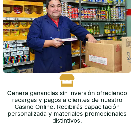
Genera ganancias sin inversión ofreciendo
recargas y pagos a clientes de nuestro
Casino Online. Recibirás capacitación
personalizada y materiales promocionales
distintivos.