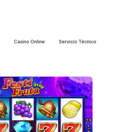
Casino Online
Servicio Técnico