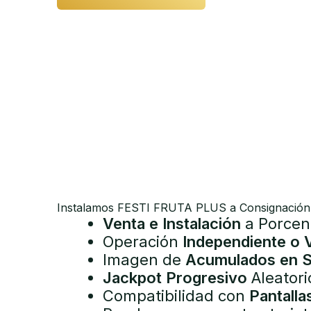
Instalamos FESTI FRUTA PLUS a Consignación
Venta e Instalación
a Porcent
Operación
Independiente o 
Imagen de
Acumulados en S
Jackpot Progresivo
Aleatori
Compatibilidad con
Pantalla