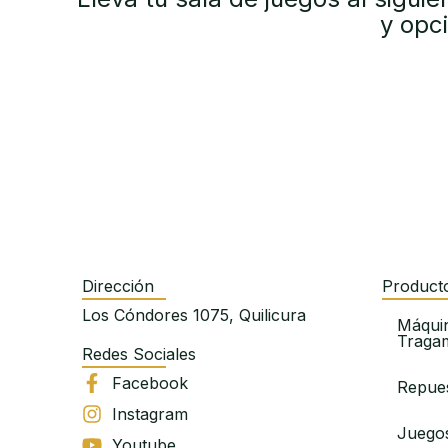
y opc
Dirección
Product
Los Cóndores 1075, Quilicura
Máqui
Traga
Redes Sociales
Facebook
Repue
Instagram
Juego
Youtube