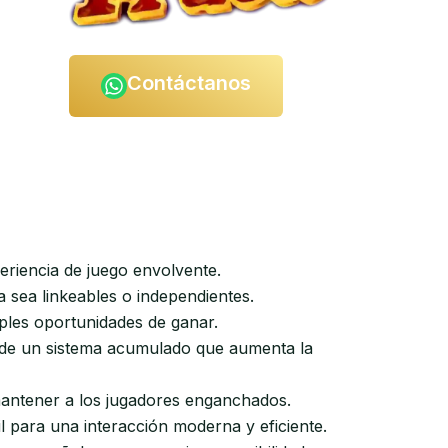
Contáctanos
periencia de juego envolvente.
 sea linkeables o independientes.
tiples oportunidades de ganar.
a de un sistema acumulado que aumenta la
mantener a los jugadores enganchados.
il para una interacción moderna y eficiente.