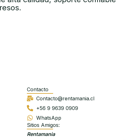
resos.
Contacto
Contacto@rentamania.cl
+56 9 9639 0909
WhatsApp
Sitios Amigos:
Rentamania